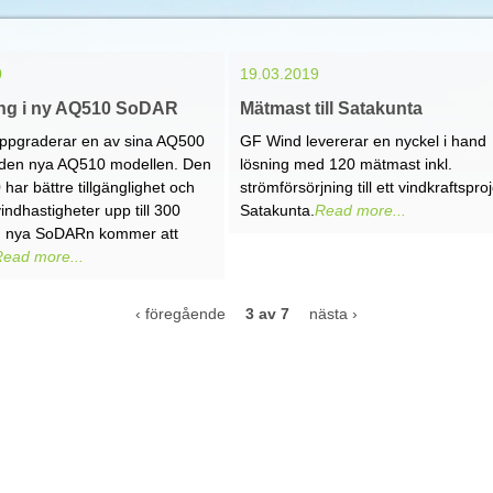
0
19.03.2019
ing i ny AQ510 SoDAR
Mätmast till Satakunta
ppgraderar en av sina AQ500
GF Wind levererar en nyckel i hand
 den nya AQ510 modellen. Den
lösning med 120 mätmast inkl.
har bättre tillgänglighet och
strömförsörjning till ett vindkraftsproj
indhastigheter upp till 300
Satakunta.
Read more...
n nya SoDARn kommer att
Read more...
‹ föregående
3 av 7
nästa ›