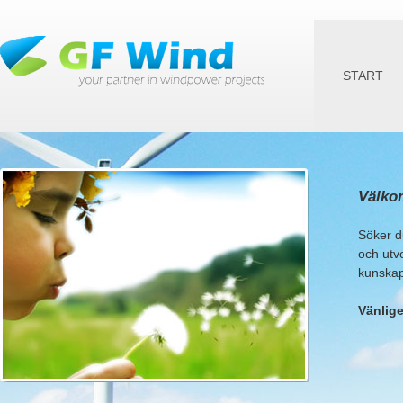
Ju
START
Välko
Söker du
och utve
kunskape
Vänlige